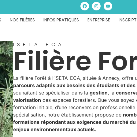
S
NOS FILIÈRES
INFOS PRATIQUES
ENTREPRISE
INSCRIPT
ISETA-ECA
Filière Fo
La filière Forêt à l’ISETA-ECA, située à Annecy, offre
parcours adaptés aux besoins des étudiants et des
souhaitant se spécialiser dans la
gestion
, la
conserva
valorisation
des espaces forestiers. Que vous soyez 
formation initiale, d’une reconversion professionnelle
spécialisation, notre établissement propose de
nomb
formations répondant aux exigences du marché du t
enjeux environnementaux actuels.