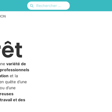
ION
rêt
 une
variété de
 professionnels
tion
et la
en quête d’une
 ou d’une
reuses
ravail et des