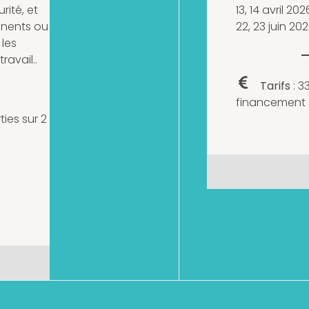
rité, et
13, 14 avril 202
anents ou
22, 23 juin 20
 les
ravail..
Tarifs
: 
financement 
ties sur 2