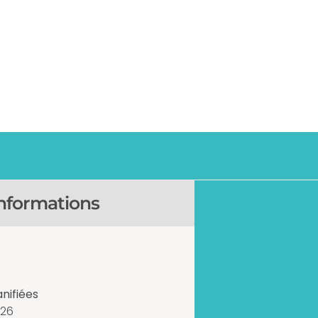
nformations
nifiées
026