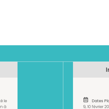
I
é le
Dates Pla
on à
9, 10 février 2