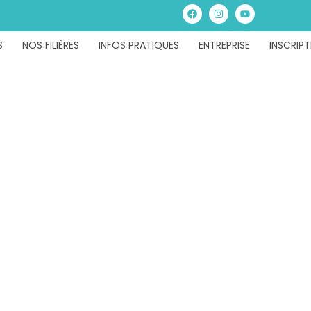
S
NOS FILIÈRES
INFOS PRATIQUES
ENTREPRISE
INSCRIPT
s tronçonneus
ormation Courte | ISETA-ECA Service P