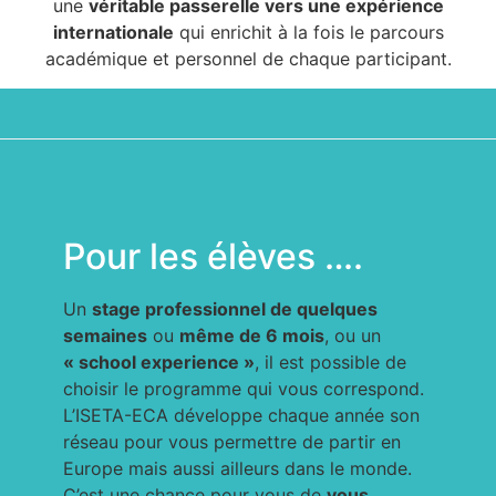
une
véritable passerelle vers une expérience
internationale
qui enrichit à la fois le parcours
académique et personnel de chaque participant.
Pour les élèves ….
Un
stage professionnel de quelques
semaines
ou
même de 6 mois
, ou un
« school experience »
, il est possible de
choisir le programme qui vous correspond.
L’ISETA-ECA développe chaque année son
réseau pour vous permettre de partir en
Europe mais aussi ailleurs dans le monde.
C’est une chance pour vous de
vous