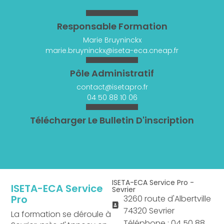
Responsable Formation
Marie Bruyninckx
marie.bruyninckx@iseta-eca.cneap.fr
Pôle Administratif
contact@isetapro.fr
04 50 88 10 06
Télécharger Le Bulletin D'inscription
ISETA-ECA Service Pro -
ISETA-ECA Service
Sevrier
Pro
3260 route d'Albertville
74320 Sevrier
La formation se déroule à
Téléphone : 04 50 88