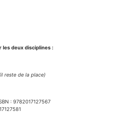
les deux disciplines :
il reste de la place)
 ISBN : 9782017127567
017127581