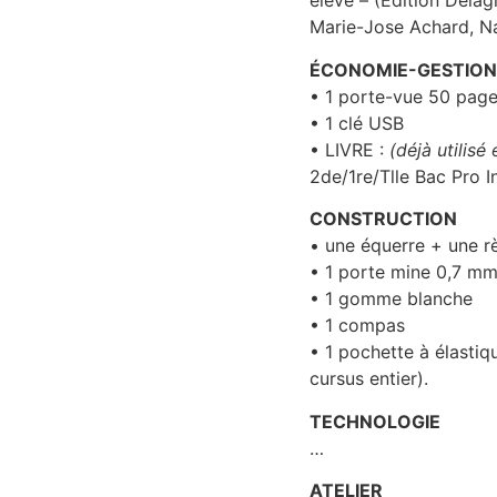
élève – (Edition Delag
Marie-Jose Achard, N
ÉCONOMIE-GESTION
• 1 porte-vue 50 pag
• 1 clé USB
• LIVRE :
(déjà utilis
2de/1re/Tlle Bac Pro
CONSTRUCTION
• une équerre + une r
• 1 porte mine 0,7 m
• 1 gomme blanche
• 1 compas
• 1 pochette à élastiq
cursus entier).
TECHNOLOGIE
…
ATELIER