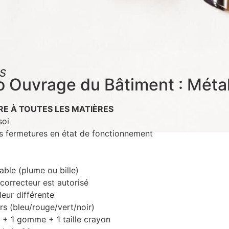
S
o Ouvrage du Bâtiment : Métal
RE À TOUTES LES MATIÈRES
soi
es fermetures en état de fonctionnement
able (plume ou bille)
 correcteur est autorisé
leur différente
urs (bleu/rouge/vert/noir)
 + 1 gomme + 1 taille crayon