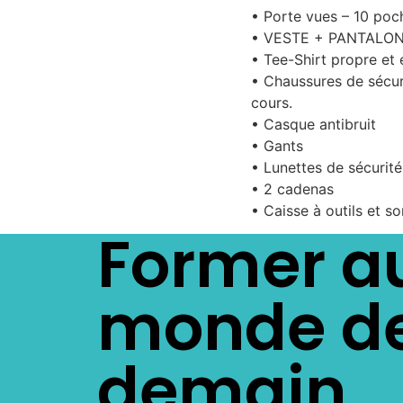
• Porte vues – 10 poc
• VESTE + PANTALON c
• Tee-Shirt propre et 
• Chaussures de sécuri
cours.
• Casque antibruit
• Gants
• Lunettes de sécurité
• 2 cadenas
• Caisse à outils et s
Former a
monde d
demain