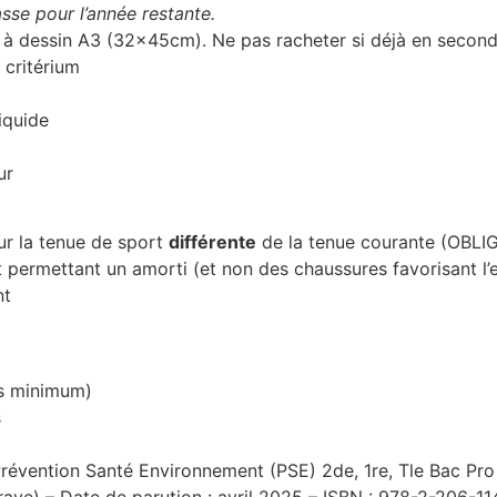
asse pour l’année restante.
 à dessin A3 (32x45cm). Ne pas racheter si déjà en second
 critérium
liquide
ur
eur la tenue de sport
différente
de la tenue courante (OBLI
 permettant un amorti (et non des chaussures favorisant l’
nt
es minimum)
s
 Prévention Santé Environnement (PSE) 2de, 1re, Tle Bac Pr