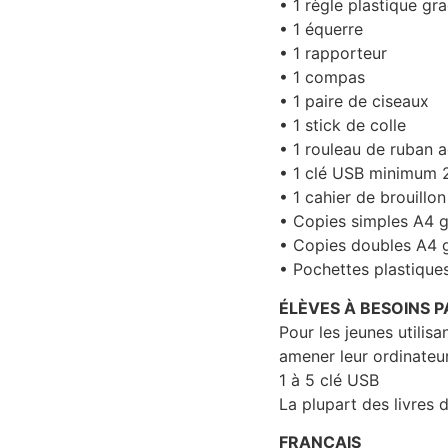
• 1 règle plastique g
• 1 équerre
• 1 rapporteur
• 1 compas
• 1 paire de ciseaux
• 1 stick de colle
• 1 rouleau de ruban a
• 1 clé USB minimum
• 1 cahier de brouillo
• Copies simples A4 g
• Copies doubles A4 
• Pochettes plastique
ÉLÈVES À BESOINS P
Pour les jeunes utilis
amener leur ordinateur
1 à 5 clé USB
La plupart des livre
FRANÇAIS