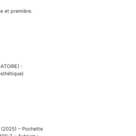
e et première.
GATOIRE) :
esthétique)
o (2025) – Pochette