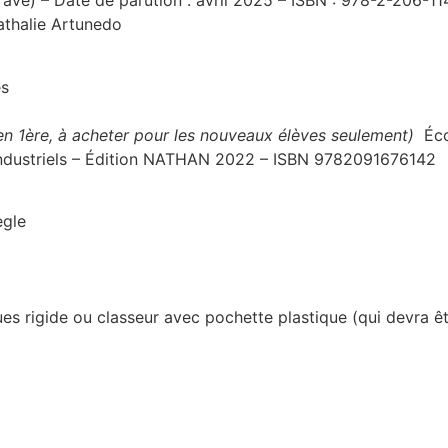
rave) – Date de parution : avril 2025 – ISBN : 978-2-206-11
athalie Artunedo
es
é en 1ère, à acheter pour les nouveaux élèves seulement)
Éco
 Industriels – Édition NATHAN 2022 – ISBN 9782091676142
ègle
m
ues rigide ou classeur avec pochette plastique (qui devra ê