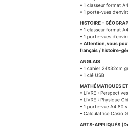
• 1 classeur format A4
• 1 porte-vues d’envir
HISTOIRE – GÉOGRAP
• 1 classeur format A4
• 1 porte-vues d’envir
•
Attention, vous pou
français / histoire-gé
ANGLAIS
• 1 cahier 24X32cm g
• 1 clé USB
MATHÉMATIQUES ET
• LIVRE : Perspective
• LIVRE : Physique Ch
• 1 porte-vue A4 80 
• Calculatrice Casio
ARTS-APPLIQUÉS (De