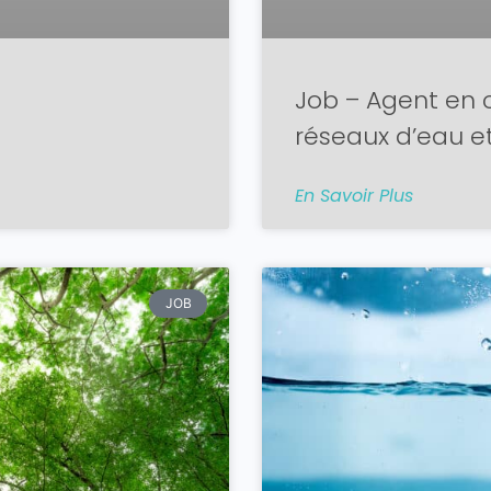
Job – Agent en c
réseaux d’eau e
En Savoir Plus
JOB