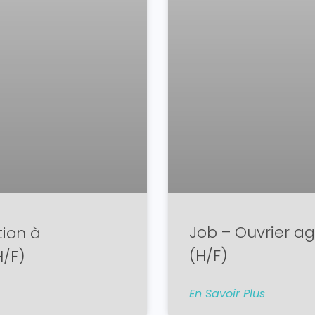
Job – Ouvrier ag
tion à
(H/F)
/F)
En Savoir Plus