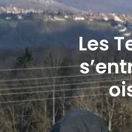
Les T
s’ent
o