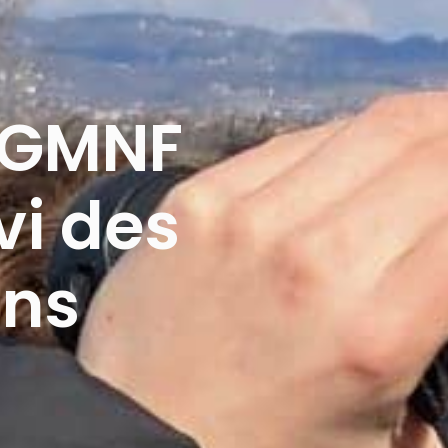
o GMNF
vi des
ns