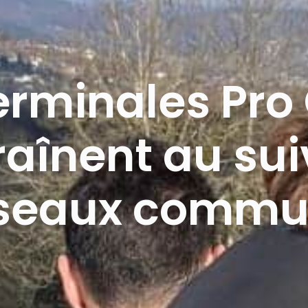
erminales Pr
raînent au sui
iseaux commu