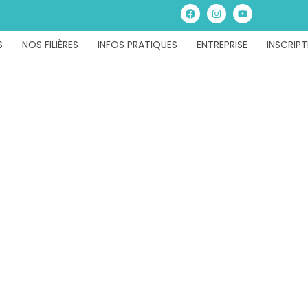
S
NOS FILIÈRES
INFOS PRATIQUES
ENTREPRISE
INSCRIPT
Fabrication Ar
Jus de Fruit