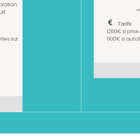
oration
uit
Tarifs
1260€ si pris
rties sur
900€ si auto