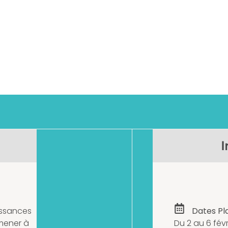
ormation Courte | ISETA-ECA Service P
I
ssances
Dates Pla
 mener à
Du 2 au 6 fév