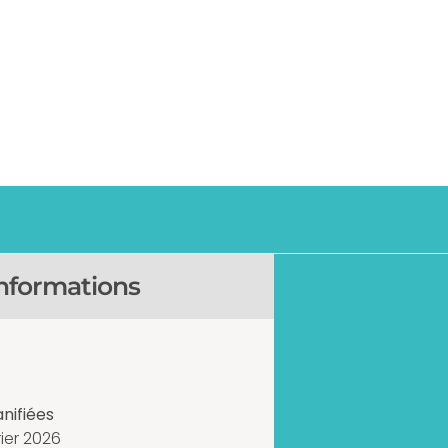
ro
nformations
nifiées
rier 2026