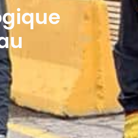
ogique
 au