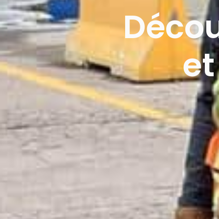
Décou
et