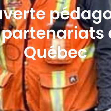
verte pédag
 partenariats
Québec