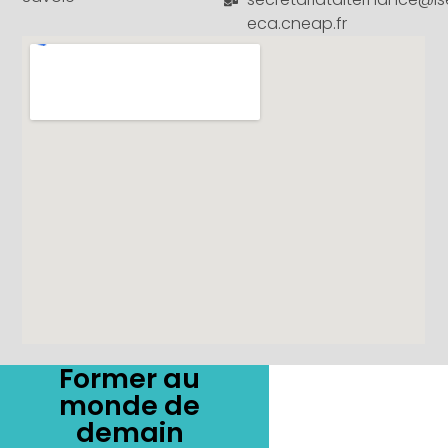
eca.cneap.fr
Former au
monde de
demain