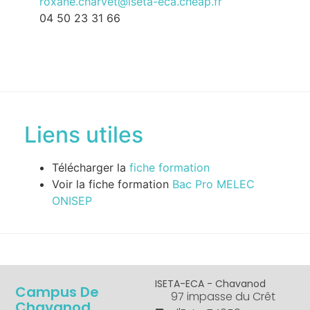
roxane.charvet@iseta-eca.cneap.fr
04 50 23 31 66
Liens utiles
Télécharger la
fiche formation
Voir la fiche formation
Bac Pro MELEC
ONISEP
ISETA-ECA - Chavanod
Campus De
97 impasse du Crêt
Chavanod