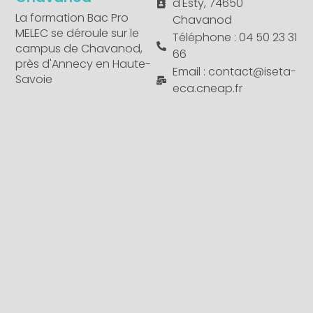
d'Esty, 74650
La formation Bac Pro
Chavanod
MELEC se déroule sur le
Téléphone : 04 50 23 31
campus de Chavanod,
66
près d'Annecy en Haute-
Email : contact@iseta-
Savoie
eca.cneap.fr